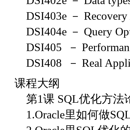
DSI402e － Data types 
DSI403e － Recovery 
DSI404e － Query Opt
DSI405 － Performan
DSI408 － Real Applica
课程大纲
第1课 SQL优化方法
1.Oracle里如何做S