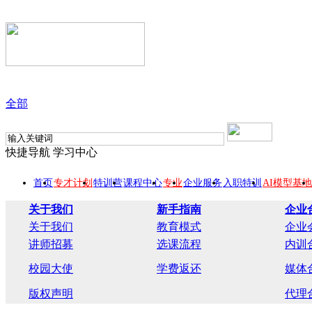
全部
快捷导航
学习中心
首页
专才计划
特训营
课程中心
专业
企业服务
入职特训
AI模型基地
关于我们
新手指南
企业
关于我们
教育模式
企业
讲师招募
选课流程
内训
校园大使
学费返还
媒体
版权声明
代理