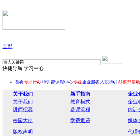
全部
快捷导航
学习中心
首页
专才计划
特训营
课程中心
专业
企业服务
入职特训
AI模型基地
关于我们
新手指南
企业
关于我们
教育模式
企业
讲师招募
选课流程
内训
校园大使
学费返还
媒体
版权声明
代理