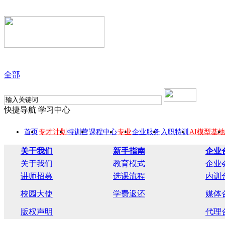
全部
快捷导航
学习中心
首页
专才计划
特训营
课程中心
专业
企业服务
入职特训
AI模型基地
关于我们
新手指南
企业
关于我们
教育模式
企业
讲师招募
选课流程
内训
校园大使
学费返还
媒体
版权声明
代理